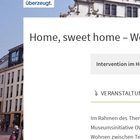
+
1
Home, sweet home – W
Intervention im 
VERANSTALTU
Im Rahmen des Them
Veranstaltungsinformationen
Museumsinitiative O
Wohnen zwischen Te