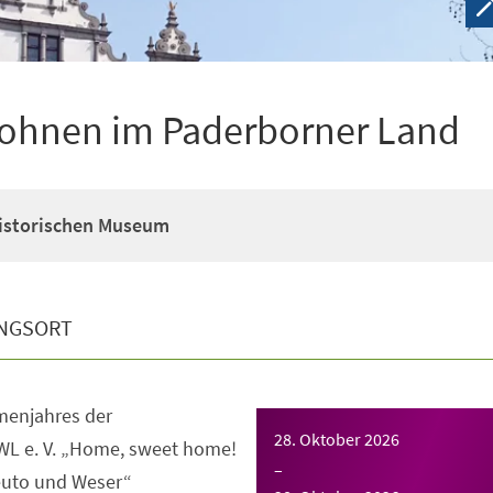
ohnen im Paderborner Land
Historischen Museum
NGSORT
enjahres der
28. Oktober 2026
WL e. V. „Home, sweet home!
–
uto und Weser“