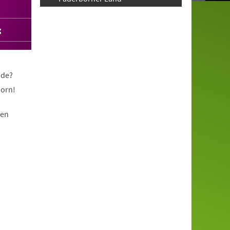
g
nde?
born!
nen