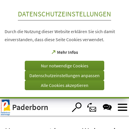
Inhalt anspringen
DATENSCHUTZEINSTELLUNGEN
Durch die Nutzung dieser Website erklären Sie sich damit
einverstanden, dass diese Seite Cookies verwendet.
(Öffnet
Mehr Infos
in
einem
Nur notwendige Cookies
neuen
Tab)
Datenschutzeinstellungen anpassen
Alle Cookies akzeptieren
Visuelle
Paderborn
Assistenzsoftware
öffnen.