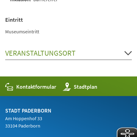
Eintritt
Museumseintritt
VERANSTALTUNGSORT
Kontaktformular
(Öffnet
Stadtplan
in
einem
neuen
Tab)
STADT PADERBORN
Am Hoppenhof 33
33104 Paderborn