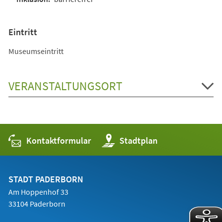
Eintritt
Museumseintritt
VERANSTALTUNGSORT
Kontaktformular
(Öffnet
Stadtplan
in
einem
neuen
Tab)
STADT PADERBORN
Am Hoppenhof 33
33104 Paderborn