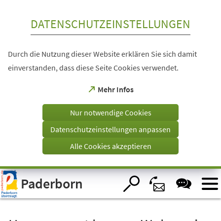
Inhalt anspringen
DATENSCHUTZEINSTELLUNGEN
Durch die Nutzung dieser Website erklären Sie sich damit
einverstanden, dass diese Seite Cookies verwendet.
(Öffnet
Mehr Infos
in
einem
Nur notwendige Cookies
neuen
Tab)
Datenschutzeinstellungen anpassen
Alle Cookies akzeptieren
Visuelle
Paderborn
Assistenzsoftware
öffnen.