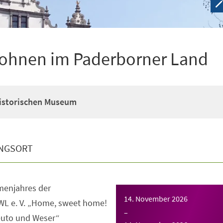
ohnen im Paderborner Land
Historischen Museum
NGSORT
enjahres der
14. November 2026
WL e. V. „Home, sweet home!
–
uto und Weser“