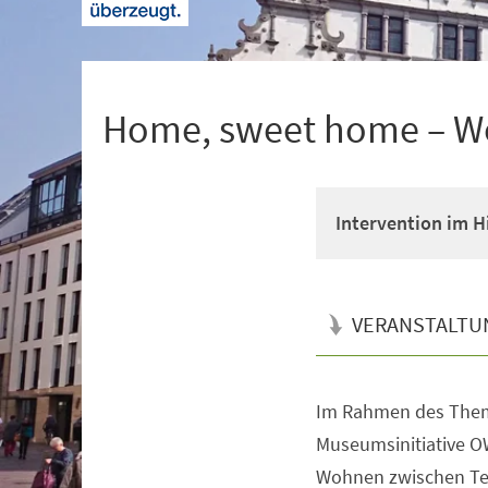
+
1
Home, sweet home – W
Intervention im 
VERANSTALTU
Im Rahmen des Them
Veranstaltungsinformationen
Museumsinitiative O
Wohnen zwischen Te