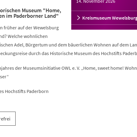
14. November 2026
storischen Museum "Home,
n im Paderborner Land"
Kreismuseum Wewelsbur
n früher auf der Wewelsburg
nd? Welche wohnlichen
wischen Adel, Bürgertum und dem bäuerlichen Wohnen auf dem La
deckungsreise durch das Historische Museum des Hochstifts Pader
ahres der Museumsinitiative OWL e. V. „Home, sweet home! Woh
ser“
es Hochstifts Paderborn
refrei