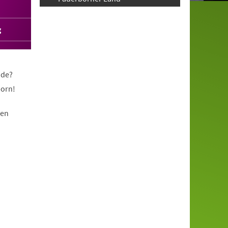
g
nde?
born!
nen