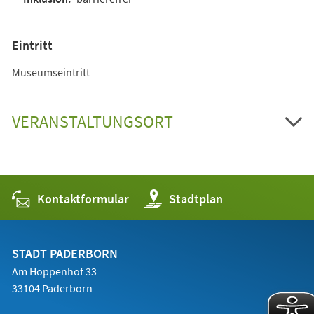
Eintritt
Museumseintritt
VERANSTALTUNGSORT
Kontaktformular
(Öffnet
Stadtplan
in
einem
neuen
Tab)
STADT PADERBORN
Am Hoppenhof 33
33104 Paderborn