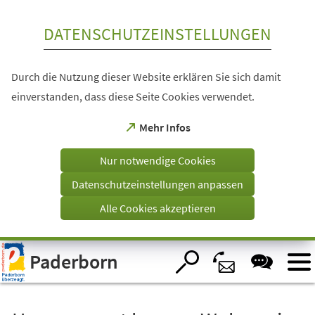
Inhalt anspringen
DATENSCHUTZEINSTELLUNGEN
Durch die Nutzung dieser Website erklären Sie sich damit
einverstanden, dass diese Seite Cookies verwendet.
(Öffnet
Mehr Infos
in
einem
Nur notwendige Cookies
neuen
Tab)
Datenschutzeinstellungen anpassen
Alle Cookies akzeptieren
Visuelle
Paderborn
Assistenzsoftware
öffnen.