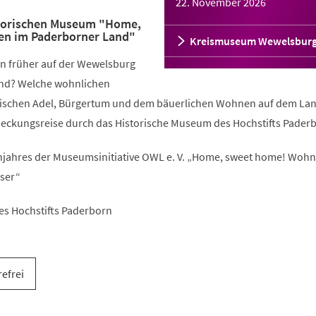
22. November 2026
storischen Museum "Home,
n im Paderborner Land"
Kreismuseum Wewelsbur
n früher auf der Wewelsburg
nd? Welche wohnlichen
wischen Adel, Bürgertum und dem bäuerlichen Wohnen auf dem La
deckungsreise durch das Historische Museum des Hochstifts Pader
ahres der Museumsinitiative OWL e. V. „Home, sweet home! Woh
ser“
es Hochstifts Paderborn
refrei