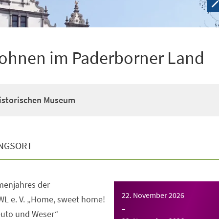
ohnen im Paderborner Land
Historischen Museum
NGSORT
enjahres der
22. November 2026
WL e. V. „Home, sweet home!
–
uto und Weser“