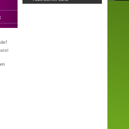
g
nde?
born!
nen