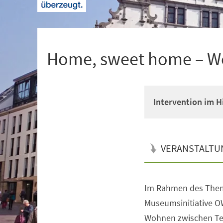
+
1
Home, sweet home – W
Intervention im 
VERANSTALTU
Im Rahmen des Them
Veranstaltungsinformationen
Museumsinitiative O
Wohnen zwischen Te