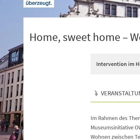
+
1
Home, sweet home – W
Intervention im 
VERANSTALTU
Im Rahmen des Them
Veranstaltungsinformationen
Museumsinitiative O
Wohnen zwischen Te