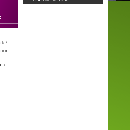
g
nde?
born!
nen