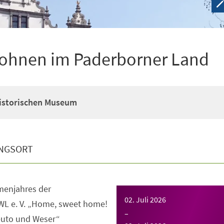
ohnen im Paderborner Land
Historischen Museum
NGSORT
enjahres der
02. Juli 2026
WL e. V. „Home, sweet home!
–
uto und Weser“