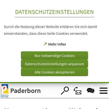
Inhalt anspringen
DATENSCHUTZEINSTELLUNGEN
Durch die Nutzung dieser Website erklären Sie sich damit
einverstanden, dass diese Seite Cookies verwendet.
(Öffnet
Mehr Infos
in
einem
Nur notwendige Cookies
neuen
Tab)
Datenschutzeinstellungen anpassen
Alle Cookies akzeptieren
Visuelle
Paderborn
Assistenzsoftware
öffnen.