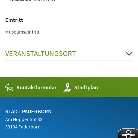
Eintritt
Museumseintritt
VERANSTALTUNGSORT
Kontaktformular
(Öffnet
Stadtplan
in
einem
neuen
Tab)
STADT PADERBORN
Am Hoppenhof 33
33104 Paderborn