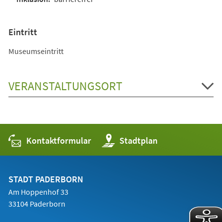
Eintritt
Museumseintritt
VERANSTALTUNGSORT
Kontaktformular
(Öffnet
Stadtplan
in
einem
neuen
Tab)
STADT PADERBORN
Am Hoppenhof 33
33104 Paderborn