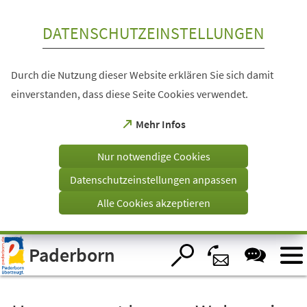
Inhalt anspringen
DATENSCHUTZEINSTELLUNGEN
Durch die Nutzung dieser Website erklären Sie sich damit
einverstanden, dass diese Seite Cookies verwendet.
(Öffnet
Mehr Infos
in
einem
Nur notwendige Cookies
neuen
Tab)
Datenschutzeinstellungen anpassen
Alle Cookies akzeptieren
Visuelle
Paderborn
Assistenzsoftware
öffnen.