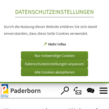
Inhalt anspringen
DATENSCHUTZEINSTELLUNGEN
Durch die Nutzung dieser Website erklären Sie sich damit
einverstanden, dass diese Seite Cookies verwendet.
(Öffnet
Mehr Infos
in
einem
Nur notwendige Cookies
neuen
Tab)
Datenschutzeinstellungen anpassen
Alle Cookies akzeptieren
Visuelle
Paderborn
Assistenzsoftware
öffnen.