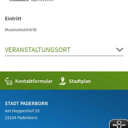
Eintritt
Museumseintritt
VERANSTALTUNGSORT
Kontaktformular
(Öffnet
Stadtplan
in
einem
neuen
Tab)
STADT PADERBORN
Am Hoppenhof 33
33104 Paderborn