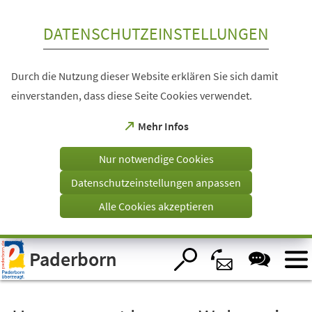
Inhalt anspringen
DATENSCHUTZEINSTELLUNGEN
Durch die Nutzung dieser Website erklären Sie sich damit
einverstanden, dass diese Seite Cookies verwendet.
(Öffnet
Mehr Infos
in
einem
Nur notwendige Cookies
neuen
Tab)
Datenschutzeinstellungen anpassen
Alle Cookies akzeptieren
Visuelle
Paderborn
Assistenzsoftware
öffnen.