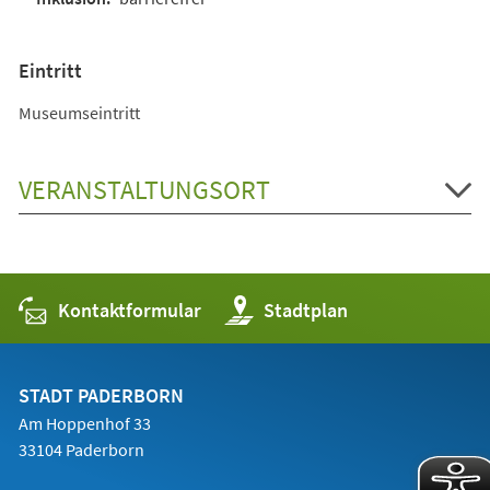
Eintritt
Museumseintritt
VERANSTALTUNGSORT
Kontaktformular
(Öffnet
Stadtplan
in
einem
neuen
Tab)
STADT PADERBORN
Am Hoppenhof 33
33104 Paderborn