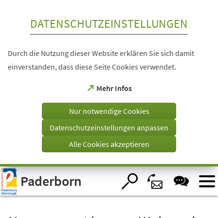
Inhalt anspringen
DATENSCHUTZEINSTELLUNGEN
Durch die Nutzung dieser Website erklären Sie sich damit
einverstanden, dass diese Seite Cookies verwendet.
(Öffnet
Mehr Infos
in
einem
Nur notwendige Cookies
neuen
Tab)
Datenschutzeinstellungen anpassen
Alle Cookies akzeptieren
Visuelle
Paderborn
Assistenzsoftware
öffnen.