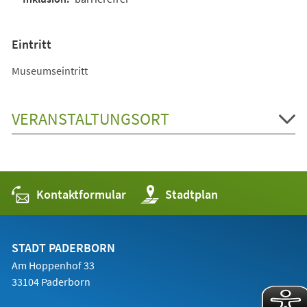
Eintritt
Museumseintritt
VERANSTALTUNGSORT
Kontaktformular
(Öffnet
Stadtplan
in
einem
neuen
Tab)
STADT PADERBORN
Am Hoppenhof 33
33104 Paderborn