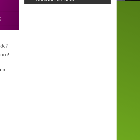
g
nde?
born!
nen