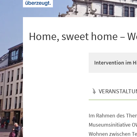
+
1
Home, sweet home – W
Intervention im 
VERANSTALTU
Im Rahmen des Them
Veranstaltungsinformationen
Museumsinitiative O
Wohnen zwischen Te