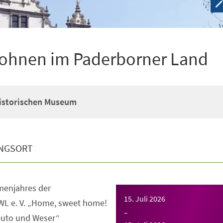
ohnen im Paderborner Land
Historischen Museum
NGSORT
enjahres der
15. Juli 2026
WL e. V. „Home, sweet home!
–
uto und Weser“