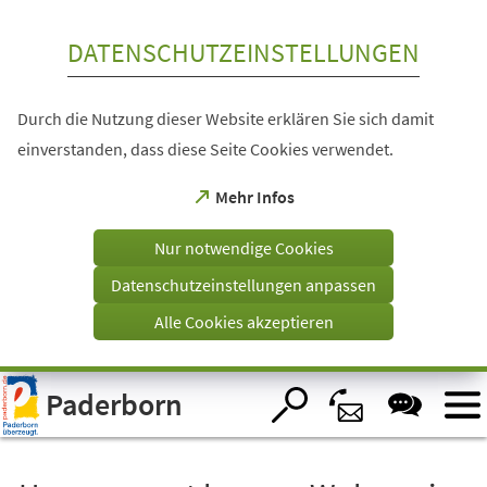
Inhalt anspringen
DATENSCHUTZEINSTELLUNGEN
Durch die Nutzung dieser Website erklären Sie sich damit
einverstanden, dass diese Seite Cookies verwendet.
(Öffnet
Mehr Infos
in
einem
Nur notwendige Cookies
neuen
Tab)
Datenschutzeinstellungen anpassen
Alle Cookies akzeptieren
Visuelle
Paderborn
Assistenzsoftware
öffnen.