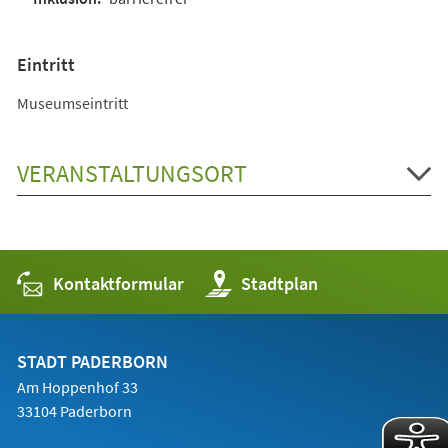
Eintritt
Museumseintritt
VERANSTALTUNGSORT
Kontaktformular
(Öffnet
Stadtplan
in
einem
neuen
Tab)
STADT PADERBORN
Am Hoppenhof 33
33104 Paderborn