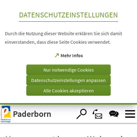
Inhalt anspringen
DATENSCHUTZEINSTELLUNGEN
Durch die Nutzung dieser Website erklären Sie sich damit
einverstanden, dass diese Seite Cookies verwendet.
(Öffnet
Mehr Infos
in
einem
Nur notwendige Cookies
neuen
Tab)
Datenschutzeinstellungen anpassen
Alle Cookies akzeptieren
Visuelle
Paderborn
Assistenzsoftware
öffnen.