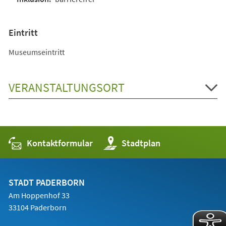
Eintritt
Museumseintritt
VERANSTALTUNGSORT
Kontaktformular
(Öffnet
Stadtplan
in
einem
neuen
Tab)
STADT PADERBORN
Am Hoppenhof 33
33104 Paderborn