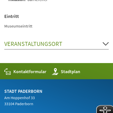
Eintritt
Museumseintritt
VERANSTALTUNGSORT
Kontaktformular
(Öffnet
Stadtplan
in
einem
neuen
Tab)
STADT PADERBORN
Am Hoppenhof 33
33104 Paderborn