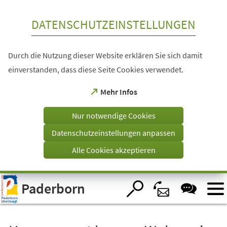
Inhalt anspringen
DATENSCHUTZEINSTELLUNGEN
Durch die Nutzung dieser Website erklären Sie sich damit
einverstanden, dass diese Seite Cookies verwendet.
(Öffnet
Mehr Infos
in
einem
Nur notwendige Cookies
neuen
Tab)
Datenschutzeinstellungen anpassen
Alle Cookies akzeptieren
Visuelle
Paderborn
Assistenzsoftware
öffnen.