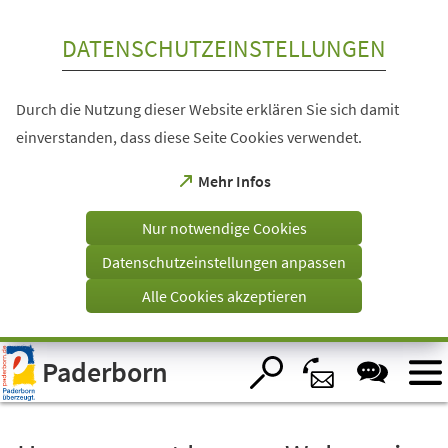
Inhalt anspringen
DATENSCHUTZEINSTELLUNGEN
Durch die Nutzung dieser Website erklären Sie sich damit
einverstanden, dass diese Seite Cookies verwendet.
(Öffnet
Mehr Infos
in
einem
Nur notwendige Cookies
neuen
Tab)
Datenschutzeinstellungen anpassen
Alle Cookies akzeptieren
Visuelle
Paderborn
Assistenzsoftware
öffnen.