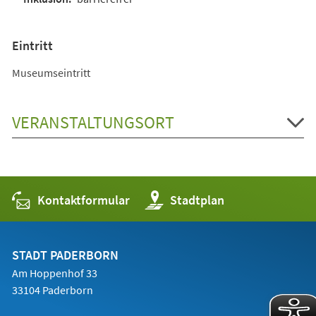
Eintritt
Museumseintritt
VERANSTALTUNGSORT
Kontaktformular
(Öffnet
Stadtplan
in
einem
neuen
Tab)
STADT PADERBORN
Am Hoppenhof 33
33104 Paderborn