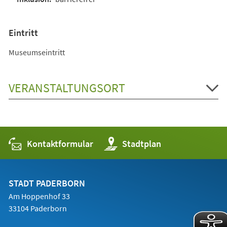
Eintritt
Museumseintritt
VERANSTALTUNGSORT
Kontaktformular
(Öffnet
Stadtplan
in
einem
neuen
Tab)
STADT PADERBORN
Am Hoppenhof 33
33104 Paderborn