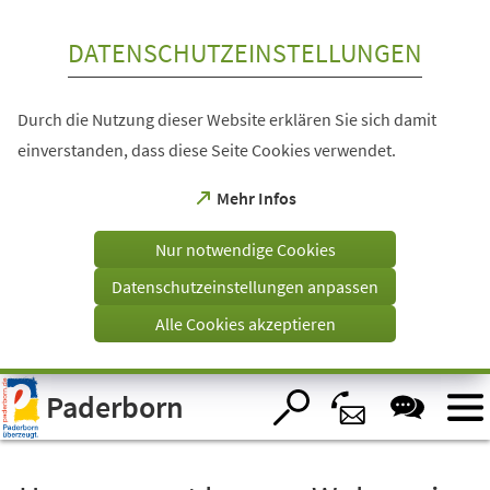
Inhalt anspringen
DATENSCHUTZEINSTELLUNGEN
Durch die Nutzung dieser Website erklären Sie sich damit
einverstanden, dass diese Seite Cookies verwendet.
(Öffnet
Mehr Infos
in
einem
Nur notwendige Cookies
neuen
Tab)
Datenschutzeinstellungen anpassen
Alle Cookies akzeptieren
Visuelle
Paderborn
Assistenzsoftware
öffnen.