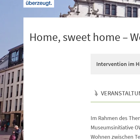
+
1
Home, sweet home – W
Intervention im 
VERANSTALTU
Im Rahmen des Them
Veranstaltungsinformationen
Museumsinitiative O
Wohnen zwischen Te