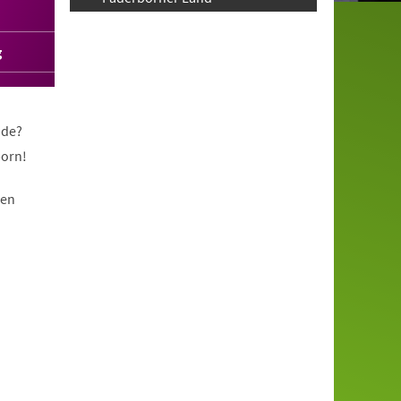
g
nde?
born!
nen