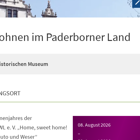
ohnen im Paderborner Land
Historischen Museum
NGSORT
enjahres der
08. August 2026
WL e. V. „Home, sweet home!
–
uto und Weser“