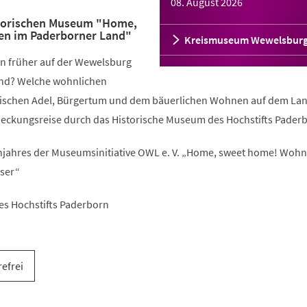
08. August 2026
storischen Museum "Home,
n im Paderborner Land"
Kreismuseum Wewelsbur
n früher auf der Wewelsburg
nd? Welche wohnlichen
wischen Adel, Bürgertum und dem bäuerlichen Wohnen auf dem La
deckungsreise durch das Historische Museum des Hochstifts Pader
ahres der Museumsinitiative OWL e. V. „Home, sweet home! Woh
ser“
es Hochstifts Paderborn
refrei