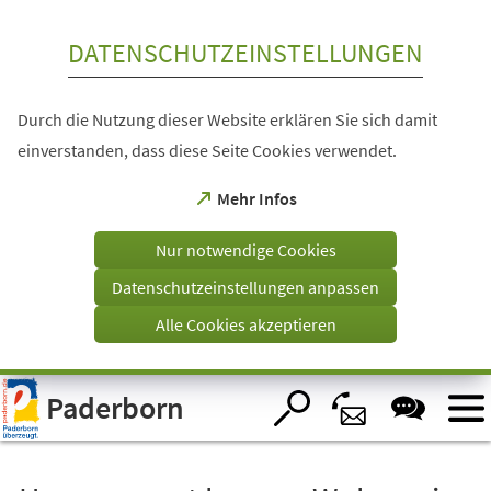
Inhalt anspringen
DATENSCHUTZEINSTELLUNGEN
Durch die Nutzung dieser Website erklären Sie sich damit
einverstanden, dass diese Seite Cookies verwendet.
(Öffnet
Mehr Infos
in
einem
Nur notwendige Cookies
neuen
Tab)
Datenschutzeinstellungen anpassen
Alle Cookies akzeptieren
Visuelle
Paderborn
Assistenzsoftware
öffnen.