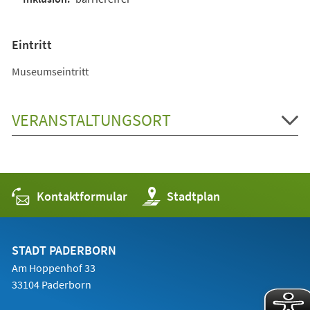
Eintritt
Museumseintritt
VERANSTALTUNGSORT
Kontaktformular
(Öffnet
Stadtplan
in
einem
neuen
Tab)
STADT PADERBORN
Am Hoppenhof 33
33104 Paderborn