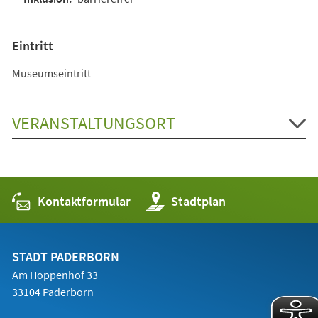
Eintritt
Museumseintritt
VERANSTALTUNGSORT
Kontaktformular
(Öffnet
Stadtplan
in
einem
neuen
Tab)
STADT PADERBORN
Am Hoppenhof 33
33104 Paderborn