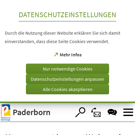
Inhalt anspringen
DATENSCHUTZEINSTELLUNGEN
Durch die Nutzung dieser Website erklären Sie sich damit
einverstanden, dass diese Seite Cookies verwendet.
(Öffnet
Mehr Infos
in
einem
Nur notwendige Cookies
neuen
Tab)
Datenschutzeinstellungen anpassen
Alle Cookies akzeptieren
Visuelle
Paderborn
Assistenzsoftware
öffnen.