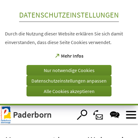
Inhalt anspringen
DATENSCHUTZEINSTELLUNGEN
Durch die Nutzung dieser Website erklären Sie sich damit
einverstanden, dass diese Seite Cookies verwendet.
(Öffnet
Mehr Infos
in
einem
Nur notwendige Cookies
neuen
Tab)
Datenschutzeinstellungen anpassen
Alle Cookies akzeptieren
Visuelle
Paderborn
Assistenzsoftware
öffnen.