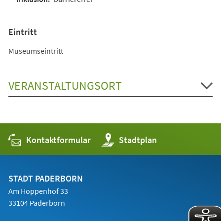
Eintritt
Museumseintritt
VERANSTALTUNGSORT
Kontaktformular
(Öffnet
Stadtplan
in
einem
neuen
Tab)
STADT PADERBORN
Am Hoppenhof 33
33104 Paderborn