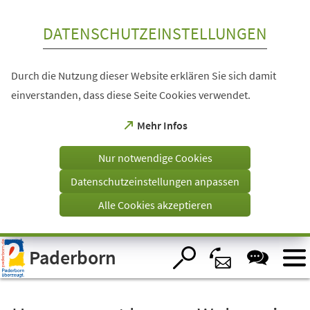
Inhalt anspringen
DATENSCHUTZEINSTELLUNGEN
Durch die Nutzung dieser Website erklären Sie sich damit
einverstanden, dass diese Seite Cookies verwendet.
(Öffnet
Mehr Infos
in
einem
Nur notwendige Cookies
neuen
Tab)
Datenschutzeinstellungen anpassen
Alle Cookies akzeptieren
Visuelle
Paderborn
Assistenzsoftware
öffnen.