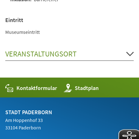
Eintritt
Museumseintritt
VERANSTALTUNGSORT
Kontaktformular
(Öffnet
Stadtplan
in
einem
neuen
Tab)
STADT PADERBORN
Am Hoppenhof 33
33104 Paderborn