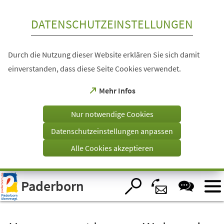
Inhalt anspringen
DATENSCHUTZEINSTELLUNGEN
Durch die Nutzung dieser Website erklären Sie sich damit
einverstanden, dass diese Seite Cookies verwendet.
(Öffnet
Mehr Infos
in
einem
Nur notwendige Cookies
neuen
Tab)
Datenschutzeinstellungen anpassen
Alle Cookies akzeptieren
Visuelle
Paderborn
Assistenzsoftware
öffnen.