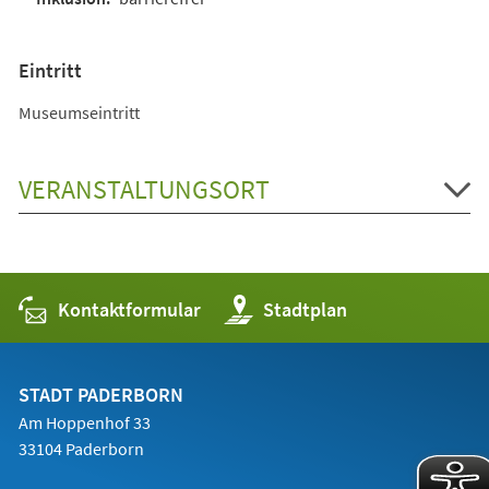
Eintritt
Museumseintritt
VERANSTALTUNGSORT
Kontaktformular
(Öffnet
Stadtplan
in
einem
neuen
Tab)
STADT PADERBORN
Am Hoppenhof 33
33104 Paderborn