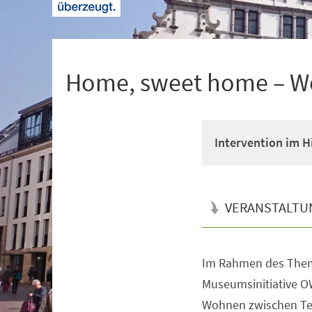
+
1
Home, sweet home – W
Intervention im 
VERANSTALTU
Im Rahmen des Them
Veranstaltungsinformationen
Museumsinitiative O
Wohnen zwischen Te