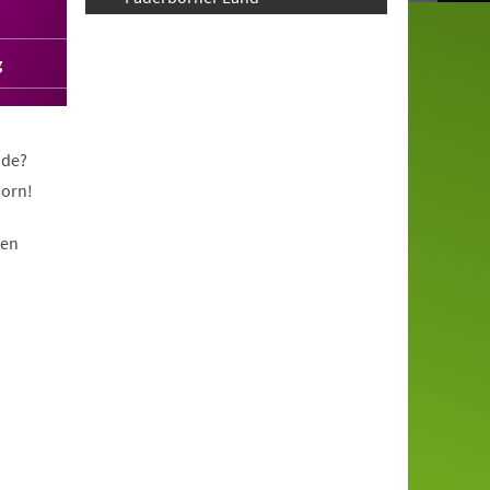
g
nde?
born!
nen