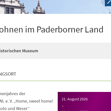
ohnen im Paderborner Land
Historischen Museum
NGSORT
enjahres der
21. August 2026
WL e. V. „Home, sweet home!
–
uto und Weser“