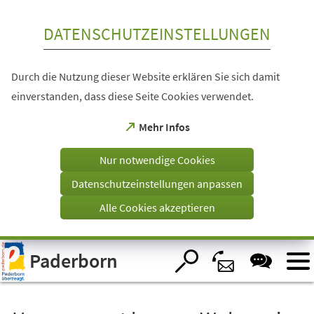
Inhalt anspringen
DATENSCHUTZEINSTELLUNGEN
Durch die Nutzung dieser Website erklären Sie sich damit
einverstanden, dass diese Seite Cookies verwendet.
(Öffnet
Mehr Infos
in
einem
Nur notwendige Cookies
neuen
Tab)
Datenschutzeinstellungen anpassen
Alle Cookies akzeptieren
Visuelle
Paderborn
Assistenzsoftware
öffnen.