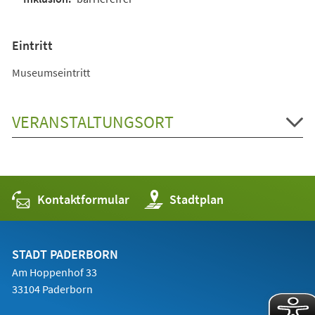
Eintritt
Museumseintritt
VERANSTALTUNGSORT
Kontaktformular
(Öffnet
Stadtplan
in
einem
neuen
Tab)
STADT PADERBORN
Am Hoppenhof 33
33104 Paderborn