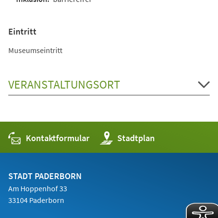
Eintritt
Museumseintritt
VERANSTALTUNGSORT
Kontaktformular
(Öffnet
Stadtplan
in
einem
neuen
Tab)
STADT PADERBORN
Am Hoppenhof 33
33104 Paderborn