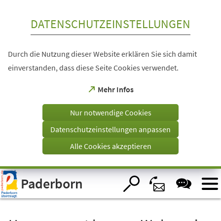
Inhalt anspringen
DATENSCHUTZEINSTELLUNGEN
Durch die Nutzung dieser Website erklären Sie sich damit
einverstanden, dass diese Seite Cookies verwendet.
(Öffnet
Mehr Infos
in
einem
Nur notwendige Cookies
neuen
Tab)
Datenschutzeinstellungen anpassen
Alle Cookies akzeptieren
Visuelle
Paderborn
Assistenzsoftware
öffnen.