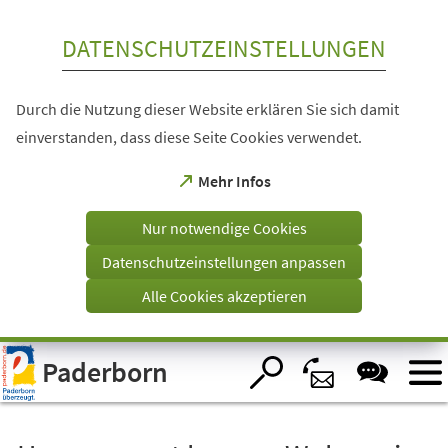
Inhalt anspringen
DATENSCHUTZEINSTELLUNGEN
Durch die Nutzung dieser Website erklären Sie sich damit
einverstanden, dass diese Seite Cookies verwendet.
(Öffnet
Mehr Infos
in
einem
Nur notwendige Cookies
neuen
Tab)
Datenschutzeinstellungen anpassen
Alle Cookies akzeptieren
Visuelle
Paderborn
Assistenzsoftware
öffnen.