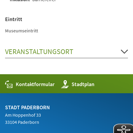
Eintritt
Museumseintritt
VERANSTALTUNGSORT
Kontaktformular
(Öffnet
Stadtplan
in
einem
neuen
Tab)
STADT PADERBORN
Am Hoppenhof 33
33104 Paderborn