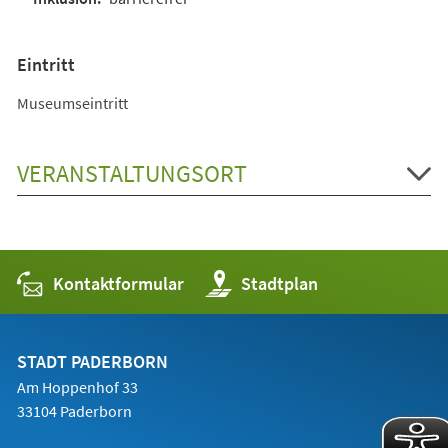
Eintritt
Museumseintritt
VERANSTALTUNGSORT
Kontaktformular
(Öffnet
Stadtplan
in
einem
neuen
Tab)
STADT PADERBORN
Am Hoppenhof 33
33104 Paderborn