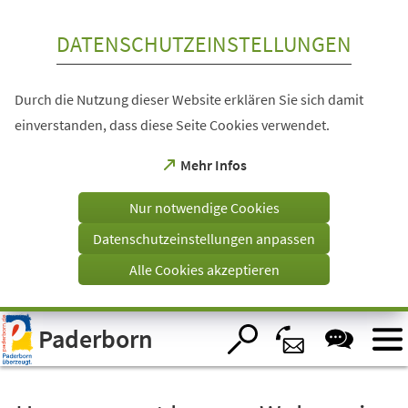
Inhalt anspringen
DATENSCHUTZEINSTELLUNGEN
Durch die Nutzung dieser Website erklären Sie sich damit
einverstanden, dass diese Seite Cookies verwendet.
(Öffnet
Mehr Infos
in
einem
Nur notwendige Cookies
neuen
Tab)
Datenschutzeinstellungen anpassen
Alle Cookies akzeptieren
Visuelle
Paderborn
Assistenzsoftware
öffnen.