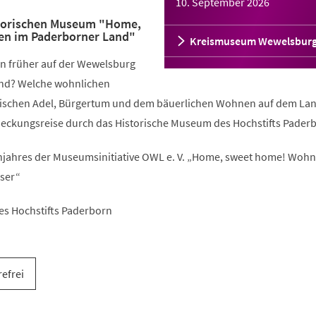
10. September 2026
storischen Museum "Home,
n im Paderborner Land"
Kreismuseum Wewelsbur
n früher auf der Wewelsburg
nd? Welche wohnlichen
wischen Adel, Bürgertum und dem bäuerlichen Wohnen auf dem La
deckungsreise durch das Historische Museum des Hochstifts Pader
ahres der Museumsinitiative OWL e. V. „Home, sweet home! Woh
ser“
es Hochstifts Paderborn
refrei