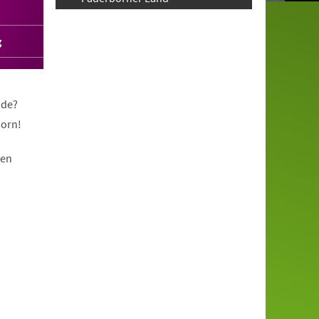
g
nde?
born!
nen