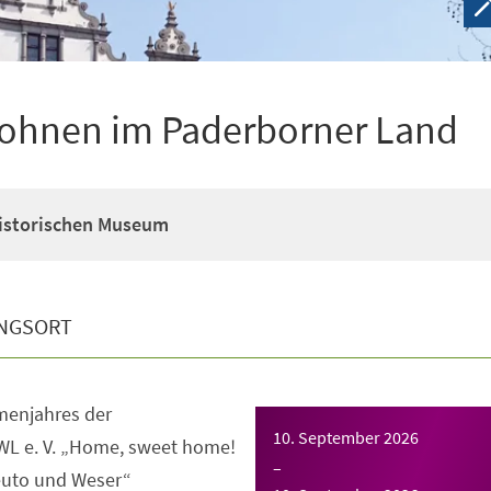
ohnen im Paderborner Land
Historischen Museum
NGSORT
enjahres der
10. September 2026
WL e. V. „Home, sweet home!
–
uto und Weser“