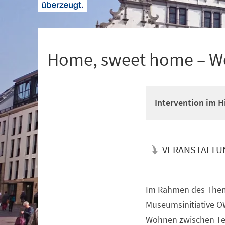
+
1
Home, sweet home – W
Intervention im 
VERANSTALTU
Im Rahmen des Them
Veranstaltungsinformationen
Museumsinitiative O
Wohnen zwischen Te