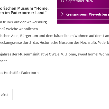
17. September 2026
storischen Museum "Home,
n im Paderborner Land"
Kreismuseum Wewelsbur
n früher auf der Wewelsburg
nd? Welche wohnlichen
wischen Adel, Bürgertum und dem bäuerlichen Wohnen auf dem La
deckungsreise durch das Historische Museum des Hochstifts Pader
ahres der Museumsinitiative OWL e. V. „Home, sweet home! Woh
ser“
es Hochstifts Paderborn
refrei