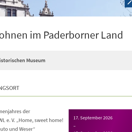
ohnen im Paderborner Land
Historischen Museum
NGSORT
enjahres der
17. September 2026
WL e. V. „Home, sweet home!
–
uto und Weser“