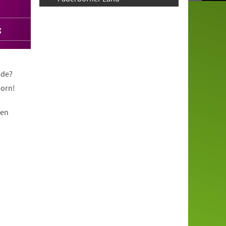
g
nde?
born!
nen