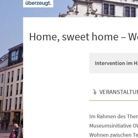
+
1
Home, sweet home – W
Intervention im 
VERANSTALTU
Im Rahmen des Them
Veranstaltungsinformationen
Museumsinitiative O
Wohnen zwischen Te