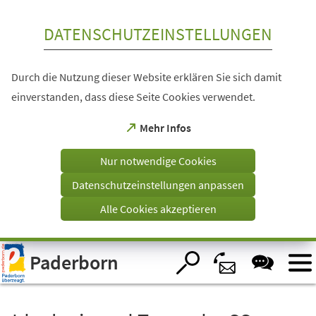
Inhalt anspringen
DATENSCHUTZEINSTELLUNGEN
Durch die Nutzung dieser Website erklären Sie sich damit
einverstanden, dass diese Seite Cookies verwendet.
(Öffnet
Mehr Infos
in
einem
Nur notwendige Cookies
neuen
Tab)
Datenschutzeinstellungen anpassen
Alle Cookies akzeptieren
Visuelle
Paderborn
Assistenzsoftware
öffnen.