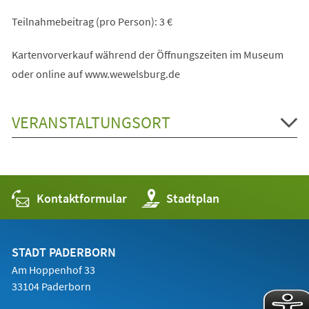
Teilnahmebeitrag (pro Person): 3 €
Kartenvorverkauf während der Öffnungszeiten im Museum
oder online auf www.wewelsburg.de
VERANSTALTUNGSORT
Kontaktformular
(Öffnet
Stadtplan
in
einem
neuen
Tab)
STADT PADERBORN
Am Hoppenhof 33
33104 Paderborn