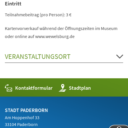
Eintritt
Teilnahmebeitrag (pro Person): 3 €
Kartenvorverkauf während der Öffnungszeiten im Museum
oder online auf www.wewelsburg.de
VERANSTALTUNGSORT
Kontaktformular
(Öffnet
Stadtplan
in
einem
neuen
Tab)
STADT PADERBORN
Am Hoppenhof 33
33104 Paderborn