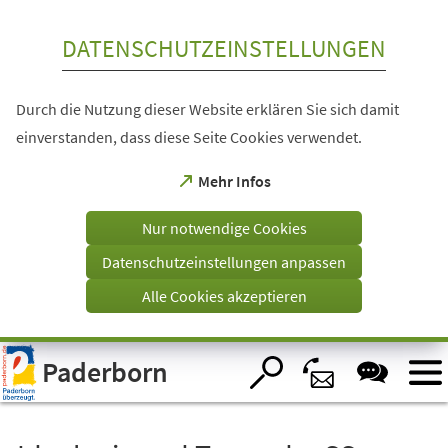
Inhalt anspringen
DATENSCHUTZEINSTELLUNGEN
Durch die Nutzung dieser Website erklären Sie sich damit
einverstanden, dass diese Seite Cookies verwendet.
(Öffnet
Mehr Infos
in
einem
Nur notwendige Cookies
neuen
Tab)
Datenschutzeinstellungen anpassen
Alle Cookies akzeptieren
Visuelle
Paderborn
Assistenzsoftware
öffnen.