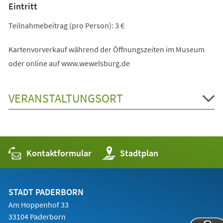
Eintritt
Teilnahmebeitrag (pro Person): 3 €
Kartenvorverkauf während der Öffnungszeiten im Museum
oder online auf www.wewelsburg.de
VERANSTALTUNGSORT
Kontaktformular
(Öffnet
Stadtplan
in
einem
neuen
Tab)
STADT PADERBORN
Am Hoppenhof 33
33104 Paderborn