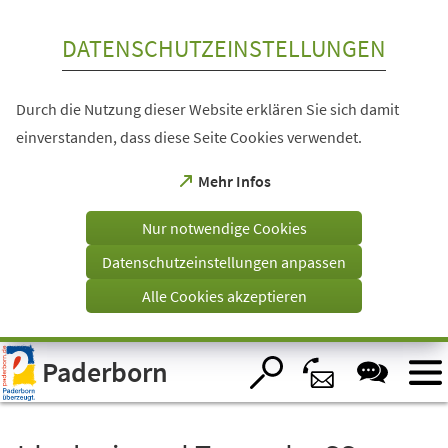
Inhalt anspringen
DATENSCHUTZEINSTELLUNGEN
Durch die Nutzung dieser Website erklären Sie sich damit
einverstanden, dass diese Seite Cookies verwendet.
(Öffnet
Mehr Infos
in
einem
Nur notwendige Cookies
neuen
Tab)
Datenschutzeinstellungen anpassen
Alle Cookies akzeptieren
Visuelle
Paderborn
Assistenzsoftware
öffnen.