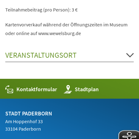
Teilnahmebeitrag (pro Person): 3 €
Kartenvorverkauf während der Öffnungszeiten im Museum
oder online auf www.wewelsburg.de
VERANSTALTUNGSORT
Kontaktformular
(Öffnet
Stadtplan
in
einem
neuen
Tab)
STADT PADERBORN
Am Hoppenhof 33
33104 Paderborn