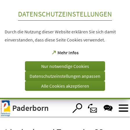
Inhalt anspringen
DATENSCHUTZEINSTELLUNGEN
Durch die Nutzung dieser Website erklären Sie sich damit
einverstanden, dass diese Seite Cookies verwendet.
(Öffnet
Mehr Infos
in
einem
Nur notwendige Cookies
neuen
Tab)
Datenschutzeinstellungen anpassen
Alle Cookies akzeptieren
Visuelle
Paderborn
Assistenzsoftware
öffnen.