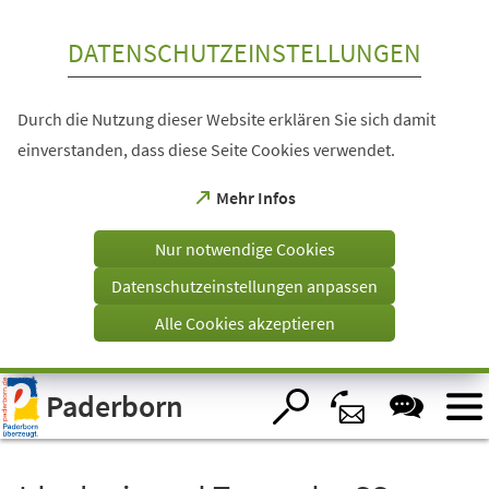
Inhalt anspringen
DATENSCHUTZEINSTELLUNGEN
Durch die Nutzung dieser Website erklären Sie sich damit
einverstanden, dass diese Seite Cookies verwendet.
(Öffnet
Mehr Infos
in
einem
Nur notwendige Cookies
neuen
Tab)
Datenschutzeinstellungen anpassen
Alle Cookies akzeptieren
Visuelle
Paderborn
Assistenzsoftware
öffnen.