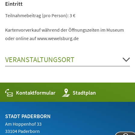
Eintritt
Teilnahmebeitrag (pro Person): 3 €
Kartenvorverkauf während der Öffnungszeiten im Museum
oder online auf www.wewelsburg.de
VERANSTALTUNGSORT
Kontaktformular
(Öffnet
Stadtplan
in
einem
neuen
Tab)
STADT PADERBORN
Am Hoppenhof 33
33104 Paderborn