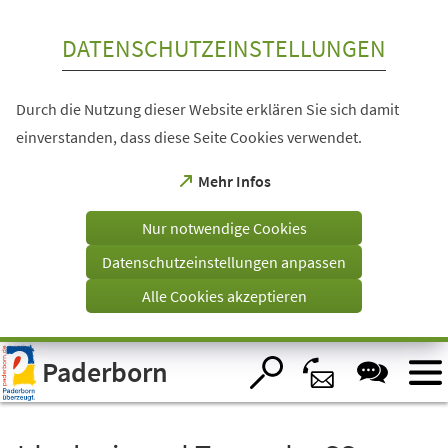
Inhalt anspringen
DATENSCHUTZEINSTELLUNGEN
Durch die Nutzung dieser Website erklären Sie sich damit
einverstanden, dass diese Seite Cookies verwendet.
(Öffnet
Mehr Infos
in
einem
Nur notwendige Cookies
neuen
Tab)
Datenschutzeinstellungen anpassen
Alle Cookies akzeptieren
Visuelle
Paderborn
Assistenzsoftware
öffnen.