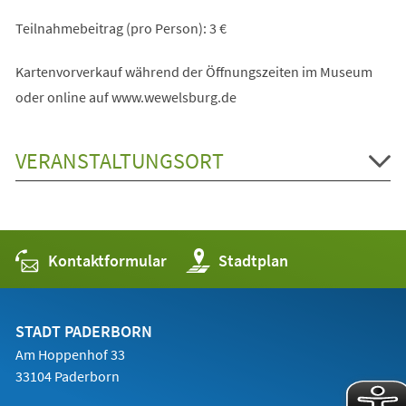
Teilnahmebeitrag (pro Person): 3 €
Kartenvorverkauf während der Öffnungszeiten im Museum
oder online auf www.wewelsburg.de
VERANSTALTUNGSORT
Kontaktformular
(Öffnet
Stadtplan
in
einem
neuen
Tab)
STADT PADERBORN
Am Hoppenhof 33
33104 Paderborn