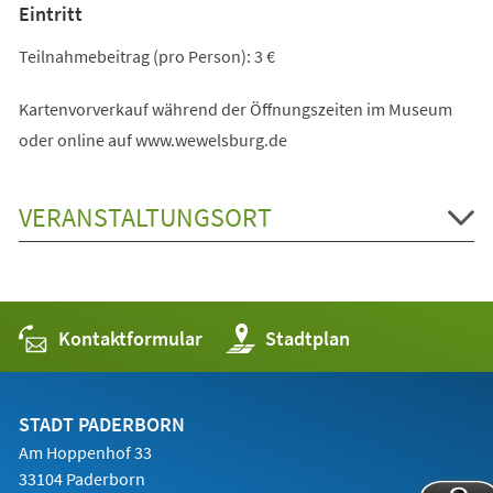
Eintritt
Teilnahmebeitrag (pro Person): 3 €
Kartenvorverkauf während der Öffnungszeiten im Museum
oder online auf www.wewelsburg.de
VERANSTALTUNGSORT
Kontaktformular
(Öffnet
Stadtplan
in
einem
neuen
Tab)
STADT PADERBORN
Am Hoppenhof 33
33104 Paderborn