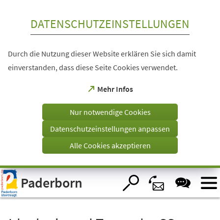
Inhalt anspringen
DATENSCHUTZEINSTELLUNGEN
Durch die Nutzung dieser Website erklären Sie sich damit
einverstanden, dass diese Seite Cookies verwendet.
(Öffnet
Mehr Infos
in
einem
Nur notwendige Cookies
neuen
Tab)
Datenschutzeinstellungen anpassen
Alle Cookies akzeptieren
Visuelle
Paderborn
Assistenzsoftware
öffnen.