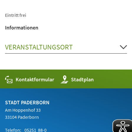
Eintritt frei
Informationen
VERANSTALTUNGSORT
Kontaktformular
(Öffnet
Stadtplan
in
einem
neuen
Tab)
STADT PADERBORN
Am Hoppenhof 33
33104 Paderborn
Telefon:
05251 88-0