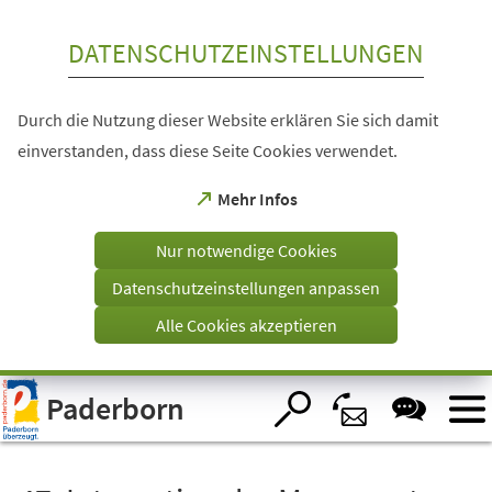
Inhalt anspringen
DATENSCHUTZEINSTELLUNGEN
Durch die Nutzung dieser Website erklären Sie sich damit
einverstanden, dass diese Seite Cookies verwendet.
(Öffnet
Mehr Infos
in
einem
Nur notwendige Cookies
neuen
Tab)
Datenschutzeinstellungen anpassen
Alle Cookies akzeptieren
Visuelle
Paderborn
Assistenzsoftware
öffnen.