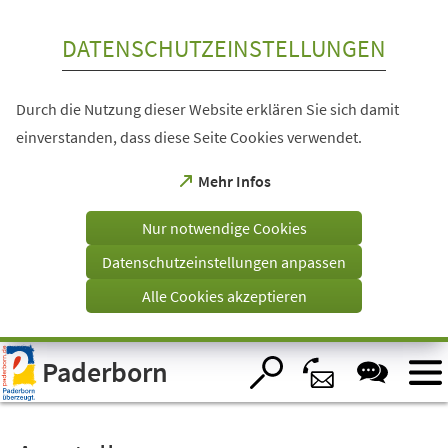
Inhalt anspringen
DATENSCHUTZEINSTELLUNGEN
Durch die Nutzung dieser Website erklären Sie sich damit
einverstanden, dass diese Seite Cookies verwendet.
(Öffnet
Mehr Infos
in
einem
Nur notwendige Cookies
neuen
Tab)
Datenschutzeinstellungen anpassen
Alle Cookies akzeptieren
Visuelle
Paderborn
Assistenzsoftware
öffnen.