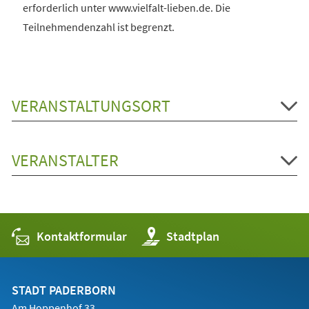
erforderlich unter www.vielfalt-lieben.de. Die
Teilnehmendenzahl ist begrenzt.
VERANSTALTUNGSORT
VERANSTALTER
Kontaktformular
(Öffnet
Stadtplan
in
einem
neuen
Tab)
STADT PADERBORN
Am Hoppenhof 33