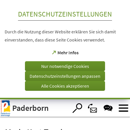
Inhalt anspringen
DATENSCHUTZEINSTELLUNGEN
Durch die Nutzung dieser Website erklären Sie sich damit
einverstanden, dass diese Seite Cookies verwendet.
(Öffnet
Mehr Infos
in
einem
Nur notwendige Cookies
neuen
Tab)
Datenschutzeinstellungen anpassen
Alle Cookies akzeptieren
Visuelle
Paderborn
Assistenzsoftware
öffnen.