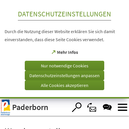
Inhalt anspringen
DATENSCHUTZEINSTELLUNGEN
Durch die Nutzung dieser Website erklären Sie sich damit
einverstanden, dass diese Seite Cookies verwendet.
(Öffnet
Mehr Infos
in
einem
Nur notwendige Cookies
neuen
Tab)
Datenschutzeinstellungen anpassen
Alle Cookies akzeptieren
Visuelle
Paderborn
Assistenzsoftware
öffnen.