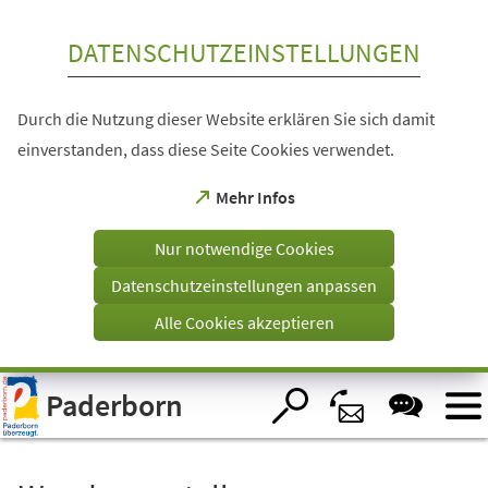
Inhalt anspringen
DATENSCHUTZEINSTELLUNGEN
Durch die Nutzung dieser Website erklären Sie sich damit
einverstanden, dass diese Seite Cookies verwendet.
(Öffnet
Mehr Infos
in
einem
Nur notwendige Cookies
neuen
Tab)
Datenschutzeinstellungen anpassen
Alle Cookies akzeptieren
Visuelle
Paderborn
Assistenzsoftware
öffnen.