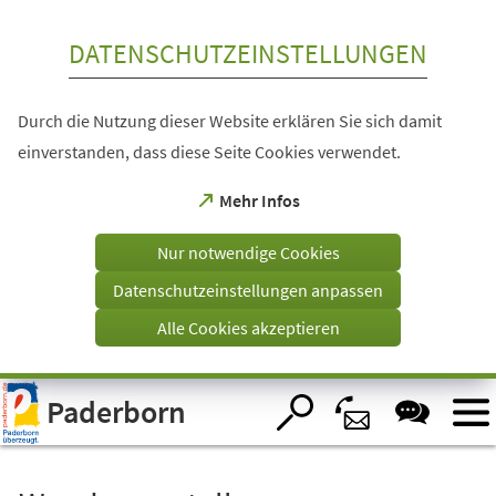
Inhalt anspringen
DATENSCHUTZEINSTELLUNGEN
Durch die Nutzung dieser Website erklären Sie sich damit
einverstanden, dass diese Seite Cookies verwendet.
(Öffnet
Mehr Infos
in
einem
Nur notwendige Cookies
neuen
Tab)
Datenschutzeinstellungen anpassen
Alle Cookies akzeptieren
Visuelle
Paderborn
Assistenzsoftware
öffnen.