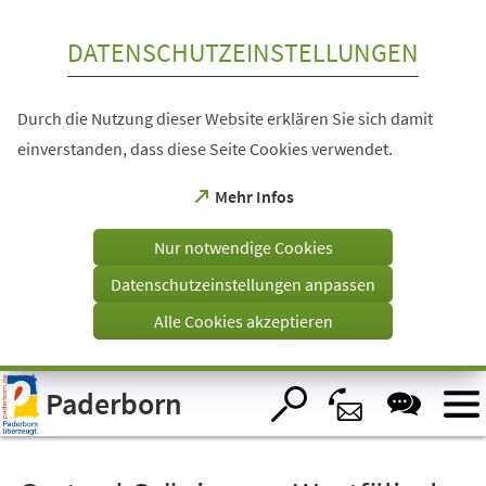
Inhalt anspringen
DATENSCHUTZEINSTELLUNGEN
Durch die Nutzung dieser Website erklären Sie sich damit
einverstanden, dass diese Seite Cookies verwendet.
(Öffnet
Mehr Infos
in
einem
Nur notwendige Cookies
neuen
Tab)
Datenschutzeinstellungen anpassen
Alle Cookies akzeptieren
Visuelle
Paderborn
Assistenzsoftware
öffnen.