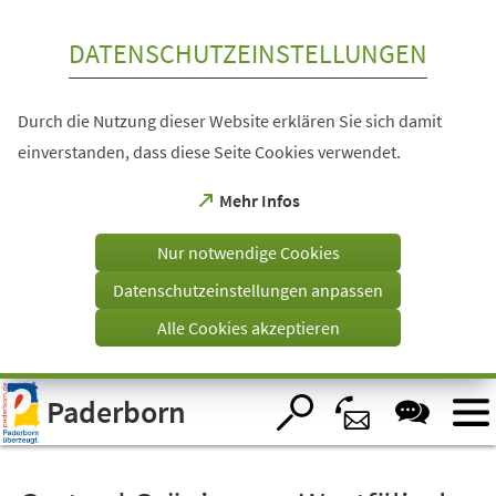
Inhalt anspringen
DATENSCHUTZEINSTELLUNGEN
Durch die Nutzung dieser Website erklären Sie sich damit
einverstanden, dass diese Seite Cookies verwendet.
(Öffnet
Mehr Infos
in
einem
Nur notwendige Cookies
neuen
Tab)
Datenschutzeinstellungen anpassen
Alle Cookies akzeptieren
Visuelle
Paderborn
Assistenzsoftware
öffnen.