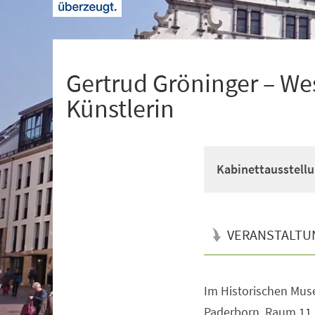
+
1
Gertrud Gröninger – We
Künstlerin
Kabinettausstell
VERANSTALTU
Im Historischen Mus
Veranstaltungsinformationen
Paderborn, Raum 11