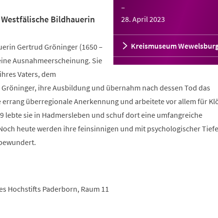
–
 Westfälische Bildhauerin
28. April 2023
Kreismuseum Wewelsbur
uerin Gertrud Gröninger (1650 –
t eine Ausnahmeerscheinung. Sie
 ihres Vaters, dem
 Gröninger, ihre Ausbildung und übernahm nach dessen Tod das
e errang überregionale Anerkennung und arbeitete vor allem für Kl
99 lebte sie in Hadmersleben und schuf dort eine umfangreiche
ch heute werden ihre feinsinnigen und mit psychologischer Tief
bewundert.
es Hochstifts Paderborn, Raum 11