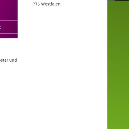
775-Westfalen
g
öster und
e