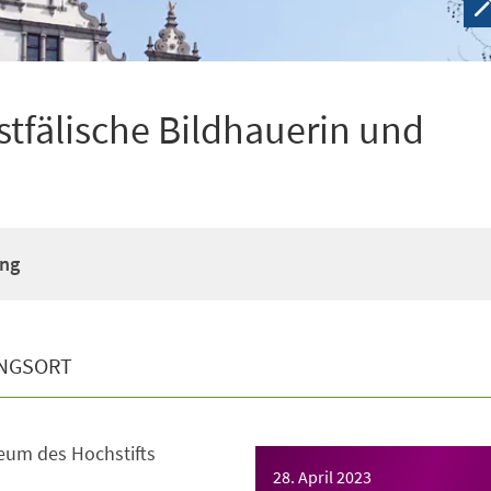
stfälische Bildhauerin und
ung
NGSORT
eum des Hochstifts
28. April 2023