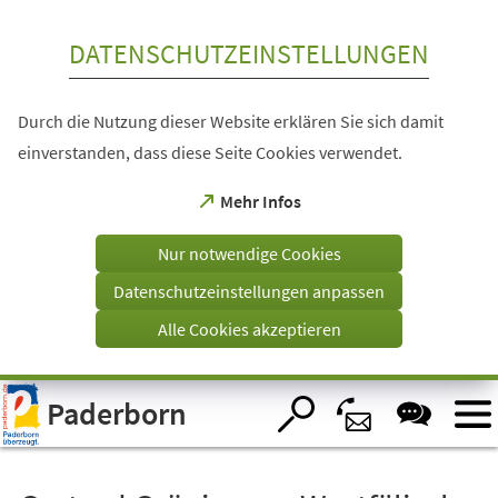
Inhalt anspringen
DATENSCHUTZEINSTELLUNGEN
Durch die Nutzung dieser Website erklären Sie sich damit
einverstanden, dass diese Seite Cookies verwendet.
(Öffnet
Mehr Infos
in
einem
Nur notwendige Cookies
neuen
Tab)
Datenschutzeinstellungen anpassen
Alle Cookies akzeptieren
Visuelle
Paderborn
Assistenzsoftware
öffnen.