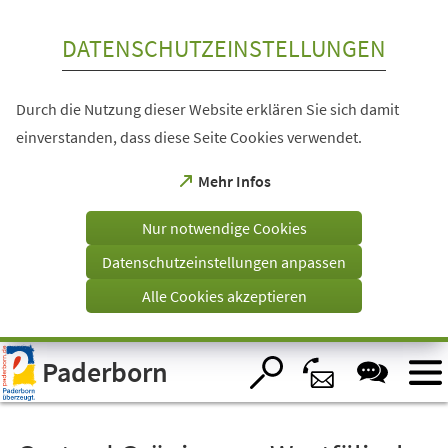
Inhalt anspringen
DATENSCHUTZEINSTELLUNGEN
Durch die Nutzung dieser Website erklären Sie sich damit
einverstanden, dass diese Seite Cookies verwendet.
(Öffnet
Mehr Infos
in
einem
Nur notwendige Cookies
neuen
Tab)
Datenschutzeinstellungen anpassen
Alle Cookies akzeptieren
Visuelle
Paderborn
Assistenzsoftware
öffnen.