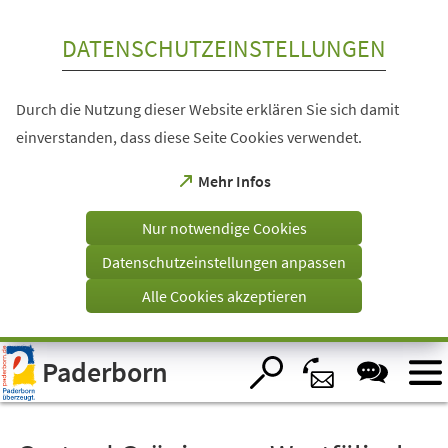
Inhalt anspringen
DATENSCHUTZEINSTELLUNGEN
Durch die Nutzung dieser Website erklären Sie sich damit
einverstanden, dass diese Seite Cookies verwendet.
(Öffnet
Mehr Infos
in
einem
Nur notwendige Cookies
neuen
Tab)
Datenschutzeinstellungen anpassen
Alle Cookies akzeptieren
Visuelle
Paderborn
Assistenzsoftware
öffnen.